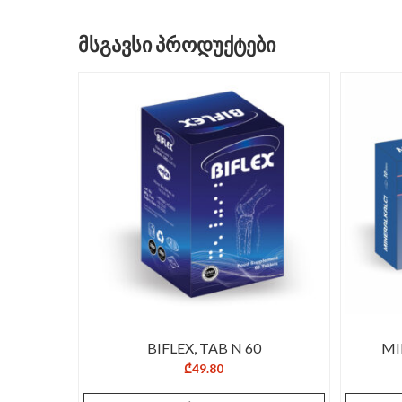
ᲛᲡᲒᲐᲕᲡᲘ ᲞᲠᲝᲓᲣᲥᲢᲔᲑᲘ
BIFLEX, TAB N 60
MI
₾
49.80