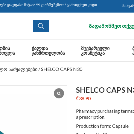
ო მიტანა 99 ლარზე ზემოთ! გამოიყენეთ კოდი: CBS30 ყიდვისას!
მთავა
Გადამოწმეთ თქვე
ᲗᲛᲘᲡ
ᲥᲐᲚᲗᲐ
ᲛᲪᲔᲜᲐᲠᲔᲣᲚᲘ
ᲛᲝᲕᲚᲐ
ᲯᲐᲜᲛᲠᲗᲔᲚᲝᲑᲐ
ᲙᲝᲡᲛᲔᲢᲘᲙᲐ
ალო საშუალებები
/ SHELCO CAPS N30
SHELCO CAPS N
₾
38.90
Pharmacy purchasing terms:
a prescription.
Production form: Capsule