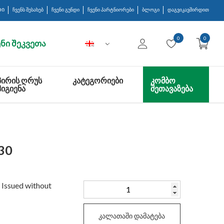
რი
ჩვენს შესახებ
ჩვენი გუნდი
ჩვენი პარტნიორები
ბლოგი
დაგვიკავშირდით
0
0
ნი შეკვეთა
ᲞᲘᲠᲘᲡ ᲦᲠᲣᲡ
ᲙᲐᲢᲔᲒᲝᲠᲘᲔᲑᲘ
ᲙᲝᲛᲑᲝ
ᲰᲘᲒᲘᲔᲜᲐ
ᲨᲔᲗᲐᲕᲐᲖᲔᲑᲐ
30
 Issued without
რაოდენობა:
SHELCO
CAPS
კალათაში დამატება