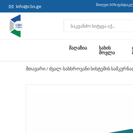
მიიღეთ 30% ფასდაკლება და უფას
info@cbs.ge
ᲛᲐᲦᲐᲖᲘᲐ
ᲡᲐᲮᲘᲡ
ᲛᲝᲕᲚᲐ
მთავარი
/
ძვალ-სახსროვანი სისტემის სამკურნ