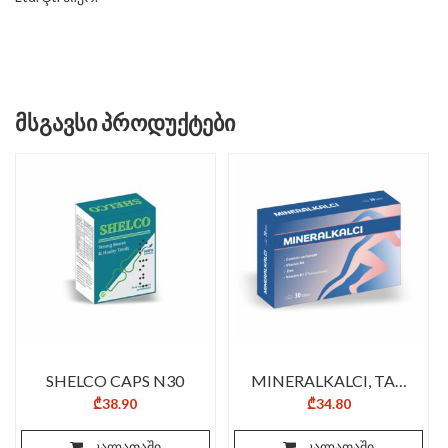
ᲛᲡᲒᲐᲕᲡᲘ ᲞᲠᲝᲓᲣᲥᲢᲔᲑᲘ
SHELCO CAPS N30
MINERALKALCI, TAB
N30
₾
38.90
₾
34.80
კალათაში
კალათაში