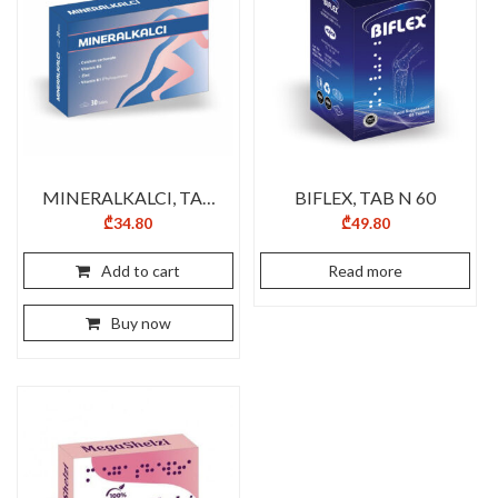
MINERALKALCI, TAB
BIFLEX, TAB N 60
N30
₾
34.80
₾
49.80
Add to cart
Read more
Buy now