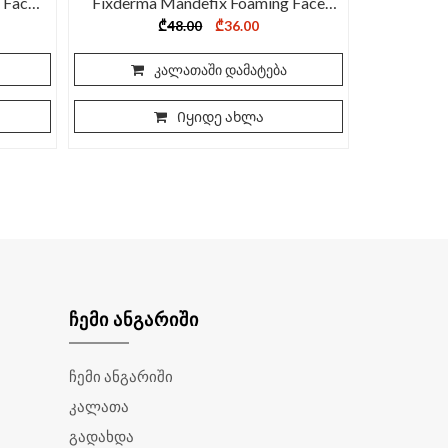
 Face
Fixderma Mandefix Foaming Face
Cleanser 100ml
ent
Original
Current
₾
48.00
₾
36.00
price
price
was:
is:
0.
₾48.00.
₾36.00.
კალათაში დამატება
Იყიდე ახლა
ᲩᲔᲛᲘ ᲐᲜᲒᲐᲠᲘᲨᲘ
ჩემი ანგარიში
კალათა
გადახდა