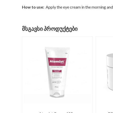
How to use:
Apply the eye cream in the morning and e
ᲛᲡᲒᲐᲕᲡᲘ ᲞᲠᲝᲓᲣᲥᲢᲔᲑᲘ