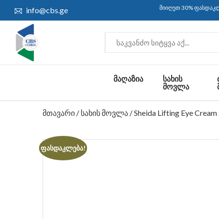
მიიღეთ 30% ფასდაკლება და 
info@cbs.ge
ᲛᲐᲦᲐᲖᲘᲐ
ᲡᲐᲮᲘᲡ
ᲛᲝᲕᲚᲐ
მთავარი
/
სახის მოვლა
/ Sheida Lifting Eye Cream
ფასდაკლება!