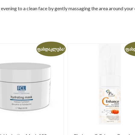
vening to a clean face by gently massaging the area around your ey
ფასდაკლება!
ფას