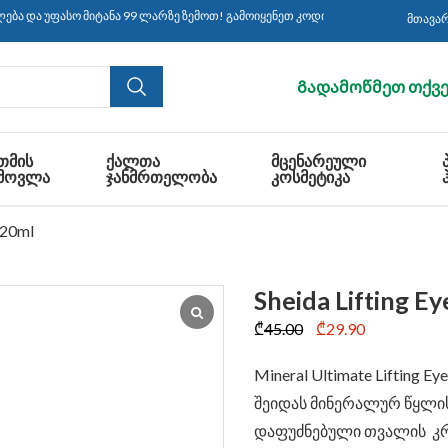
უფასო მიტანა 99 ლარზე ზემოთ! გამოიყენეთ კოდი: CBS30 ყიდვისას!
მთავა
Გადამოწმეთ თქვე
ᲗᲛᲘᲡ
ᲥᲐᲚᲗᲐ
ᲛᲪᲔᲜᲐᲠᲔᲣᲚᲘ
ᲛᲝᲕᲚᲐ
ᲯᲐᲜᲛᲠᲗᲔᲚᲝᲑᲐ
ᲙᲝᲡᲛᲔᲢᲘᲙᲐ
 20ml
Sheida Lifting E
Original
Current
₾
45.00
₾
29.90
price
price
Mineral Ultimate Lifting Ey
was:
is:
შეიდას მინერალურ წყლის
₾45.00.
₾29.90.
დაფუძნებული თვალის კ