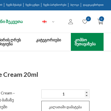
რი
ჩვენს შესახებ
ჩვენი გუნდი
ჩვენი პარტნიორები
ბლოგი
დაგვიკავშირდით
0
0
ნი შეკვეთა
ᲞᲘᲠᲘᲡ ᲦᲠᲣᲡ
ᲙᲐᲢᲔᲒᲝᲠᲘᲔᲑᲘ
ᲙᲝᲛᲑᲝ
ᲰᲘᲒᲘᲔᲜᲐ
ᲨᲔᲗᲐᲕᲐᲖᲔᲑᲐ
ye Cream 20ml
რაოდენობა:
e Cream –
Sheida
 ბაზაზე
Lifting
რემი
კალათაში დამატება