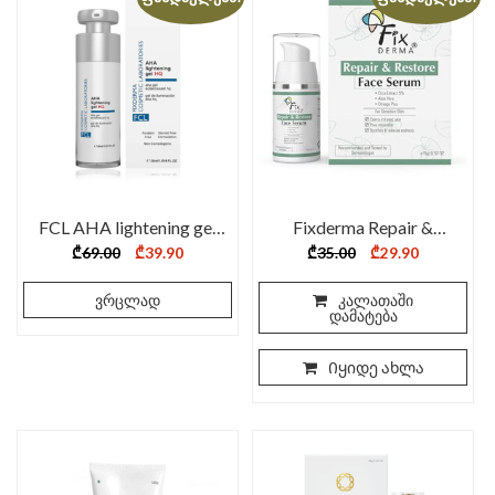
FCL AHA lightening gel
Fixderma Repair &
HQ 30ml
Restore Serum – 15 ml
Original
Current
Original
Current
₾
69.00
₾
39.90
₾
35.00
₾
29.90
price
price
price
price
was:
is:
was:
is:
₾69.00.
₾39.90.
₾35.00.
₾29.90.
ვრცლად
კალათაში
დამატება
Იყიდე ახლა