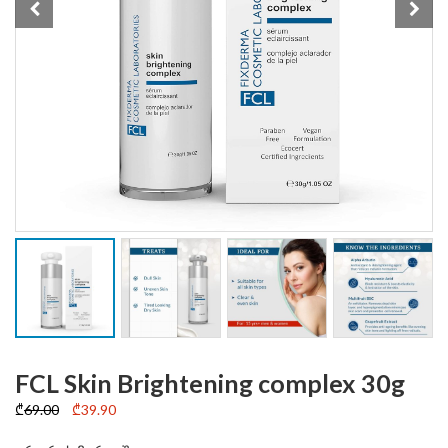
FCL Skin Brightening complex 30g
Original
Current
₾
69.00
₾
39.90
price
price