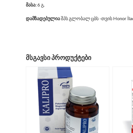
მასა:
6 გ.
დამზადებულია
შპს გლობალ ცბს -თვის Honor İlaç S
ᲛᲡᲒᲐᲕᲡᲘ ᲞᲠᲝᲓᲣᲥᲢᲔᲑᲘ