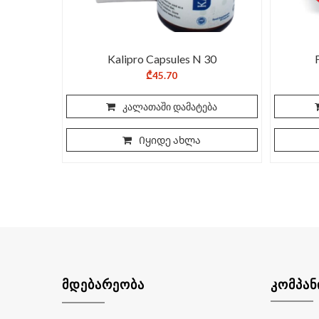
Kalipro Capsules N 30
₾
45.70
კალათაში დამატება
Იყიდე ახლა
ᲛᲓᲔᲑᲐᲠᲔᲝᲑᲐ
ᲙᲝᲛᲞᲐᲜ