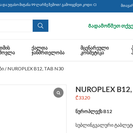
მიტანა 99 ლარზე ზემოთ! გამოიყენეთ კოდი: CBS30 ყიდვისას!
მთავა
Გადამოწმეთ თქვე
ᲗᲛᲘᲡ
ᲥᲐᲚᲗᲐ
ᲛᲪᲔᲜᲐᲠᲔᲣᲚᲘ
ᲛᲝᲕᲚᲐ
ᲯᲐᲜᲛᲠᲗᲔᲚᲝᲑᲐ
ᲙᲝᲡᲛᲔᲢᲘᲙᲐ
ბი
/ NUROPLEX B12, TAB N30
NUROPLEX B12,
₾
33.20
ნუროპლექს
B12
სუბლინგვალური ტაბლეტ