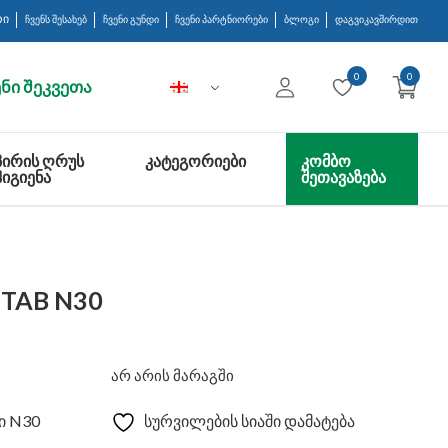
რი
ჩვენს შესახებ
ჩვენი გუნდი
ჩვენი პარტნიორები
ბლოგი
დაგვიკავშირდით
0
0
ნი შეკვეთა
ᲞᲘᲠᲘᲡ ᲦᲠᲣᲡ
ᲙᲐᲢᲔᲒᲝᲠᲘᲔᲑᲘ
ᲙᲝᲛᲑᲝ
ᲰᲘᲒᲘᲔᲜᲐ
ᲨᲔᲗᲐᲕᲐᲖᲔᲑᲐ
 TAB N30
არ არის მარაგში
ი N30
სურვილების სიაში დამატება