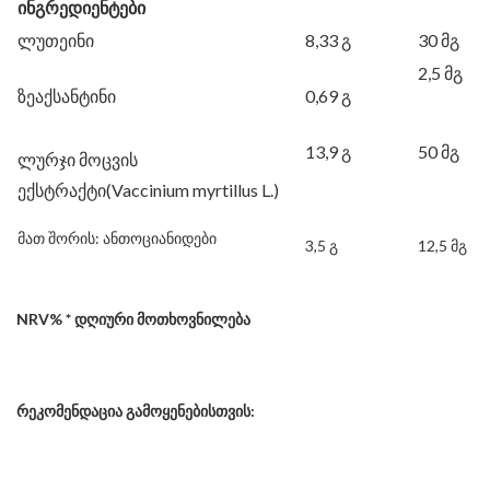
ინგრედიენტები
ლუთეინი
8,33 გ
30 მგ
2,5 მგ
ზეაქსანტინი
0,69 გ
13,9 გ
50 მგ
ლურჯი მოცვის
ექსტრაქტი(Vaccinium myrtillus L.)
მათ შორის: ანთოციანიდები
3,5 გ
12,5 მგ
NRV
%
*
დღიური მოთხოვნილება
რეკომენდაცია გამოყენებისთვის: