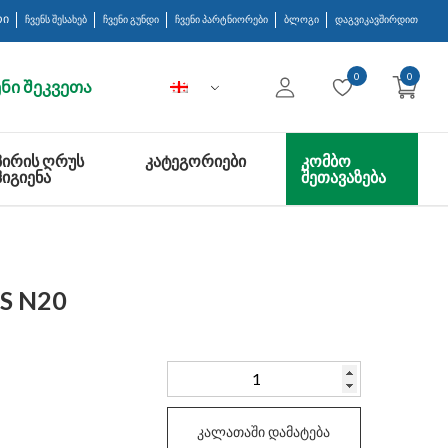
რი
ჩვენს შესახებ
ჩვენი გუნდი
ჩვენი პარტნიორები
ბლოგი
დაგვიკავშირდით
0
0
ნი შეკვეთა
ᲞᲘᲠᲘᲡ ᲦᲠᲣᲡ
ᲙᲐᲢᲔᲒᲝᲠᲘᲔᲑᲘ
ᲙᲝᲛᲑᲝ
ᲰᲘᲒᲘᲔᲜᲐ
ᲨᲔᲗᲐᲕᲐᲖᲔᲑᲐ
S N20
რაოდენობა:
KONSTILAC,CAPS
N20
კალათაში დამატება