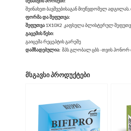
შენახვის პრობები:
შეინახეთ ბავშვებისაგან მიუწვდომელ ადგილას. 
ფორმა და შეფუთვა:
შეფუთვა
1X10X2 კაფსულა ბლისტერულ შეფუთვ
გაცემის წესი:
გაიცემა რეცეპტის გარეშე
დამზადებულია:
შპს გლობალ ცბს -თვის ჰონორ ილაჩ
ᲛᲡᲒᲐᲕᲡᲘ ᲞᲠᲝᲓᲣᲥᲢᲔᲑᲘ