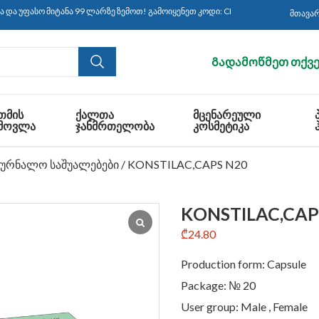
 მიტანა 99 ლარზე ზემოთ! გამოიყენეთ კოდი: CBS30 ყიდვისას!
მთავა
Გადამოწმეთ თქვე
ᲗᲛᲘᲡ
ᲥᲐᲚᲗᲐ
ᲛᲪᲔᲜᲐᲠᲔᲣᲚᲘ
ᲛᲝᲕᲚᲐ
ᲯᲐᲜᲛᲠᲗᲔᲚᲝᲑᲐ
ᲙᲝᲡᲛᲔᲢᲘᲙᲐ
კურნალო საშუალებები
/ KONSTILAC,CAPS N20
KONSTILAC,CAP
₾
24.80
Production form: Capsule
Package: № 20
User group: Male , Female