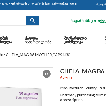
ასო მიტანა 99 ლარზე ზემოთ! გამოიყენეთ კოდი: CBS30 ყიდვისას!
მთავა
Გადამოწმეთ თქვე
ᲗᲛᲘᲡ
ᲥᲐᲚᲗᲐ
ᲛᲪᲔᲜᲐᲠᲔᲣᲚᲘ
ᲛᲝᲕᲚᲐ
ᲯᲐᲜᲛᲠᲗᲔᲚᲝᲑᲐ
ᲙᲝᲡᲛᲔᲢᲘᲙᲐ
ბი
/ CHELA_MAG B6 MOTHER,CAPS N30
CHELA_MAG B6
₾
29.80
Manufacturer Country: P
Pharmacy purchasing terms:
a prescription.