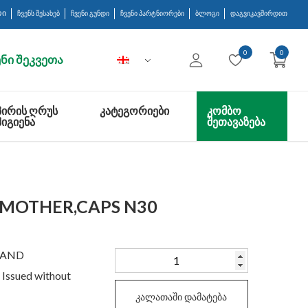
რი
ჩვენს შესახებ
ჩვენი გუნდი
ჩვენი პარტნიორები
ბლოგი
დაგვიკავშირდით
0
0
ნი შეკვეთა
ᲞᲘᲠᲘᲡ ᲦᲠᲣᲡ
ᲙᲐᲢᲔᲒᲝᲠᲘᲔᲑᲘ
ᲙᲝᲛᲑᲝ
ᲰᲘᲒᲘᲔᲜᲐ
ᲨᲔᲗᲐᲕᲐᲖᲔᲑᲐ
 MOTHER,CAPS N30
OLAND
რაოდენობა:
 Issued without
CHELA_MAG
B6
კალათაში დამატება