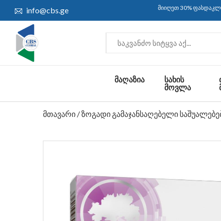
მიიღეთ 30% ფასდაკლება და უფ
info@cbs.ge
ᲛᲐᲦᲐᲖᲘᲐ
ᲡᲐᲮᲘᲡ
ᲛᲝᲕᲚᲐ
მთავარი
/
ზოგადი გამაჯანსაღებელი საშუალებე