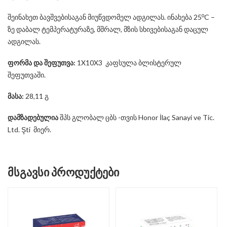
o
შეინახეთ ბავშვებისაგან მიუწვდომელ ადგილას. ინახება 25
C –
ზე დაბალ ტემპერატურაზე, მშრალ, მზის სხივებისაგან დაცულ
ადგილას.
ფორმა და შეფუთვა:
1X10X3 კაფსულა ბლისტერულ
შეფუთვაში.
მასა:
28,11 გ
დამზადებულია
შპს გლობალ ცბს -თვის Honor İlaç Sanayi ve Tic.
Ltd. Şti მიერ.
ᲛᲡᲒᲐᲕᲡᲘ ᲞᲠᲝᲓᲣᲥᲢᲔᲑᲘ