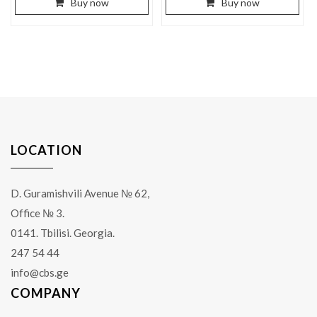
Buy now
Buy now
LOCATION
D. Guramishvili Avenue № 62,
Office № 3.
0141. Tbilisi. Georgia.
247 54 44
info@cbs.ge
COMPANY