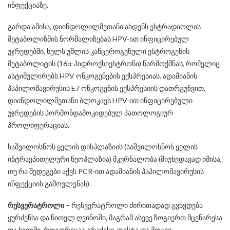
ინფექციაზე.
გარდა ამისა, დიინდოლილმეთანი ახდენს ესტრადიოლის
მეტაბოლიზმის ნორმალიზებას HPV-ით ინფიცირებულ
უჯრედებში, ხელს უშლის კანცეროგენული ესტროგენის
მეტაბოლიტის (16α-ჰიდროქსიესტრონი) წარმოქმნას, რომელიც
ასტიმულირებს HPV ონკოგენების ექსპრესიას. ადამიანის
პაპილომავირუსის E7 ონკოგენის ექსპრესიის დათრგუნვით,
დიინდოლილმეთანი ბლოკავს HPV-ით ინფიცირებული
უჯრედების ჰორმონდამოკიდებულ პათოლოგიურ
პროლიფერაციას.
საშვილოსნოს ყელის დისპლაზიის (საშვილოსნოს ყელის
ინტრაეპითელური ნეოპლაზია) მკურნალობა (მიუხედავად იმისა,
თუ რა შედეგები აქვს PCR-ით ადამიანის პაპილომავირუსის
ინფექციის გამოვლენას).
რესვერატროლი
– რესვერატროლი ძირითადად გვხვდება
ყურძენსა და წითელ ღვინოში, მაგრამ ასევე ზოგიერთ მცენარესა
და ხილში, როგორიცაა არაქისი, ფისტა და მოცვი.