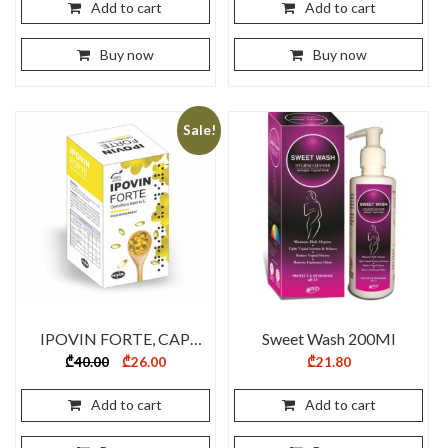
₾40.00.
₾26.00.
Add to cart
Add to cart
Buy now
Buy now
Sale!
IPOVIN FORTE, CAP
Sweet Wash 200Ml
N30
Original
Current
₾
40.00
₾
26.00
₾
21.80
price
price
was:
is:
₾40.00.
₾26.00.
Add to cart
Add to cart