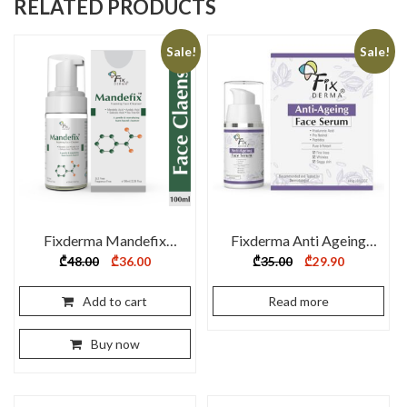
RELATED PRODUCTS
Sale!
Sale!
Fixderma Mandefix
Fixderma Anti Ageing
Foaming Face Cleanser
Face Serum – 15g
Original
Current
Original
Current
₾
48.00
₾
36.00
₾
35.00
₾
29.90
price
price
price
price
100ml
was:
is:
was:
is:
₾48.00.
₾36.00.
₾35.00.
₾29.90.
Add to cart
Read more
Buy now