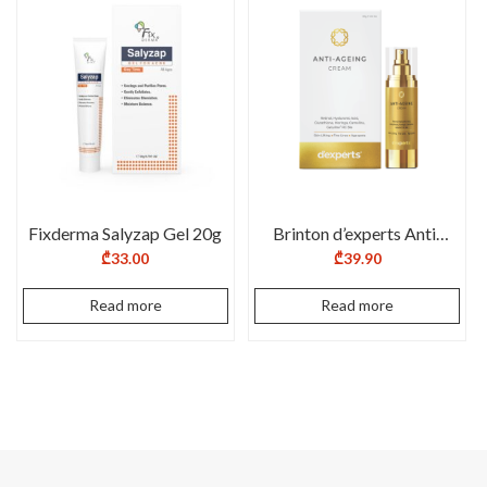
Fixderma Salyzap Gel 20g
Brinton d’experts Anti-
Ageing Cream
₾
33.00
₾
39.90
Read more
Read more