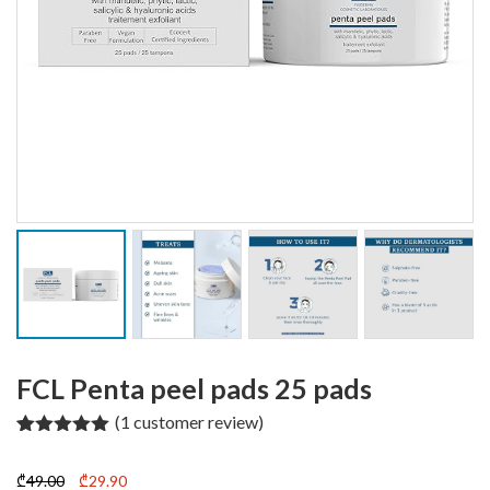
FCL Penta peel pads 25 pads
(
1
customer review)
Rated
1
5.00
out of 5
Original
Current
₾
49.00
₾
29.90
based on