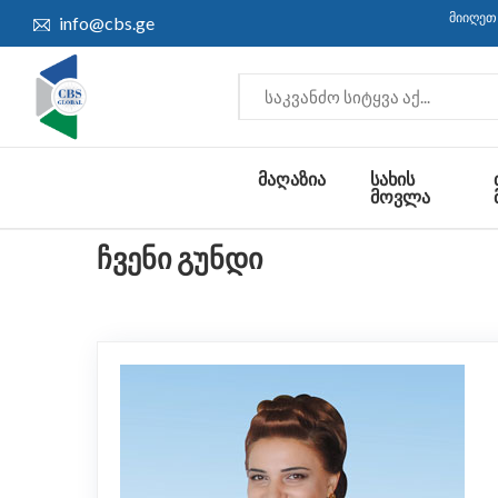
მიიღეთ 30
info@cbs.ge
ᲛᲐᲦᲐᲖᲘᲐ
ᲡᲐᲮᲘᲡ
ᲛᲝᲕᲚᲐ
ᲩᲕᲔᲜᲘ ᲒᲣᲜᲓᲘ