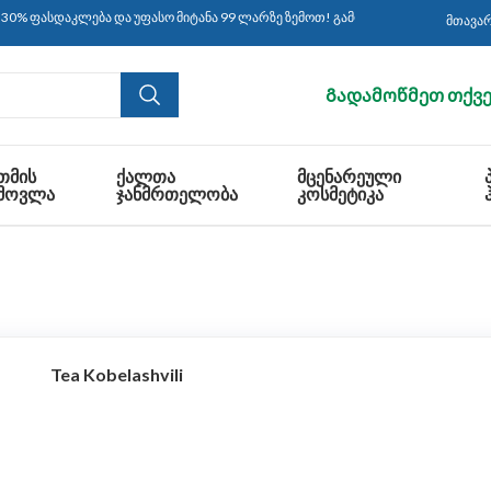
% ფასდაკლება და უფასო მიტანა 99 ლარზე ზემოთ! გამოიყენეთ კოდი: CBS30 ყი
მთავა
Გადამოწმეთ თქვე
ᲗᲛᲘᲡ
ᲥᲐᲚᲗᲐ
ᲛᲪᲔᲜᲐᲠᲔᲣᲚᲘ
ᲛᲝᲕᲚᲐ
ᲯᲐᲜᲛᲠᲗᲔᲚᲝᲑᲐ
ᲙᲝᲡᲛᲔᲢᲘᲙᲐ
Tea Kobelashvili