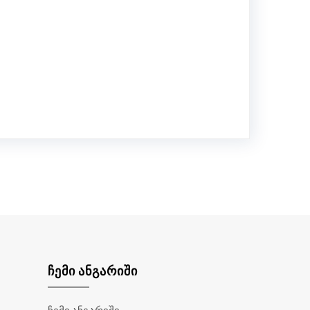
ᲩᲔᲛᲘ ᲐᲜᲒᲐᲠᲘᲨᲘ