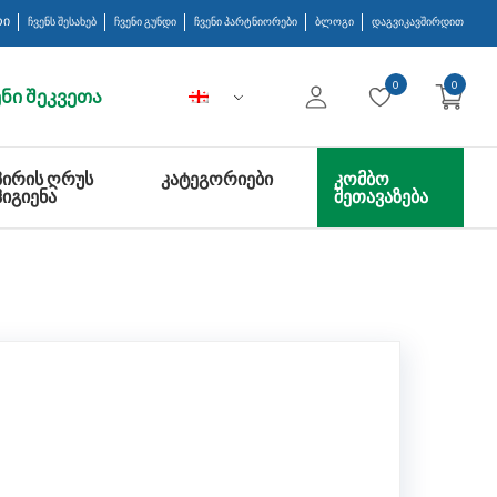
დვისას!
რი
ჩვენს შესახებ
ჩვენი გუნდი
ჩვენი პარტნიორები
ბლოგი
დაგვიკავშირდით
0
0
ნი შეკვეთა
ᲞᲘᲠᲘᲡ ᲦᲠᲣᲡ
ᲙᲐᲢᲔᲒᲝᲠᲘᲔᲑᲘ
ᲙᲝᲛᲑᲝ
ᲰᲘᲒᲘᲔᲜᲐ
ᲨᲔᲗᲐᲕᲐᲖᲔᲑᲐ