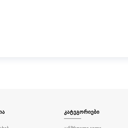
ᲘᲐ
ᲙᲐᲢᲔᲒᲝᲠᲘᲔᲑᲘ