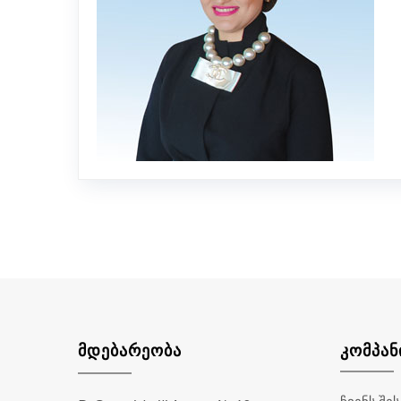
ᲛᲓᲔᲑᲐᲠᲔᲝᲑᲐ
ᲙᲝᲛᲞᲐᲜ