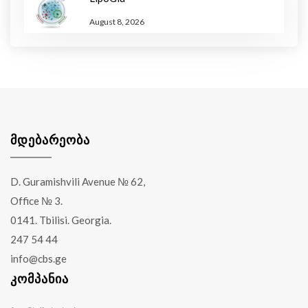
August 8, 2026
ᲛᲓᲔᲑᲐᲠᲔᲝᲑᲐ
D. Guramishvili Avenue № 62,
Office № 3.
0141. Tbilisi. Georgia.
247 54 44
info@cbs.ge
ᲙᲝᲛᲞᲐᲜᲘᲐ