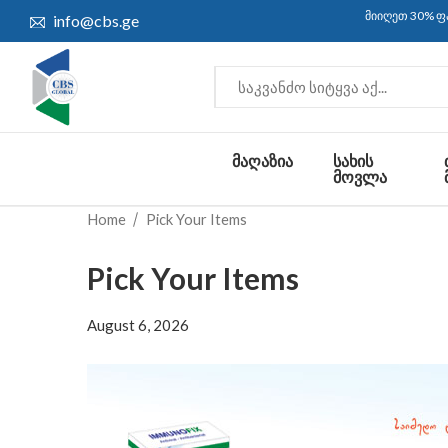
მიიღეთ 30% ფასდ
info@cbs.ge
ᲛᲐᲦᲐᲖᲘᲐ
ᲡᲐᲮᲘᲡ
ᲛᲝᲕᲚᲐ
Home
Pick Your Items
Pick Your Items
August 6, 2026