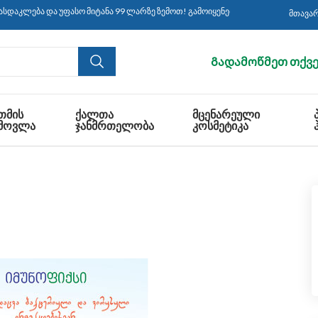
აკლება და უფასო მიტანა 99 ლარზე ზემოთ! გამოიყენეთ კოდი: CBS30 ყიდვისას!
მთავა
Გადამოწმეთ თქვე
ᲗᲛᲘᲡ
ᲥᲐᲚᲗᲐ
ᲛᲪᲔᲜᲐᲠᲔᲣᲚᲘ
ᲛᲝᲕᲚᲐ
ᲯᲐᲜᲛᲠᲗᲔᲚᲝᲑᲐ
ᲙᲝᲡᲛᲔᲢᲘᲙᲐ