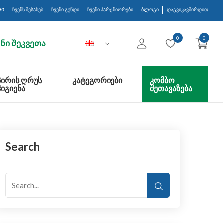
რი
ჩვენს შესახებ
ჩვენი გუნდი
ჩვენი პარტნიორები
ბლოგი
დაგვიკავშირდით
0
0
ნი შეკვეთა
ᲞᲘᲠᲘᲡ ᲦᲠᲣᲡ
ᲙᲐᲢᲔᲒᲝᲠᲘᲔᲑᲘ
ᲙᲝᲛᲑᲝ
ᲰᲘᲒᲘᲔᲜᲐ
ᲨᲔᲗᲐᲕᲐᲖᲔᲑᲐ
Search